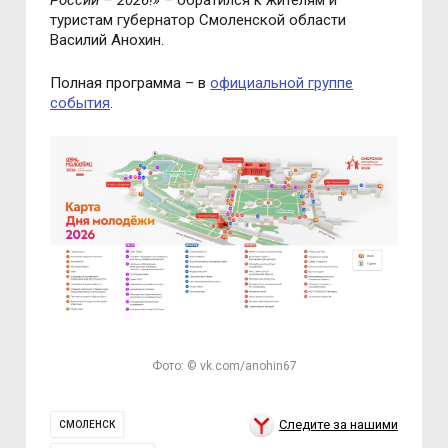
России – 2026!»
– обратился к жителям и
туристам губернатор Смоленской области
Василий Анохин.
Полная программа – в
официальной группе
события
.
Фото: © vk.com/anohin67
Следите за нашими
СМОЛЕНСК