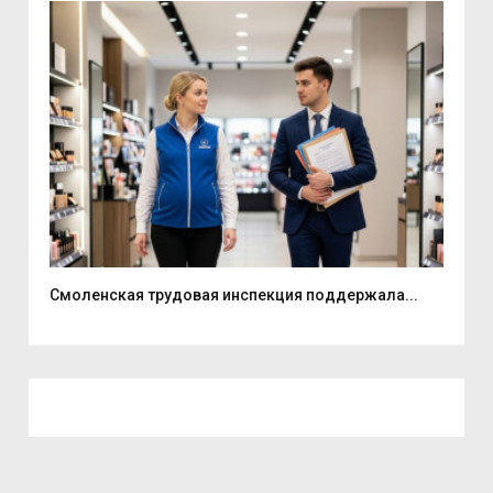
Смоленская трудовая инспекция поддержала...
В С