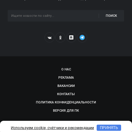
ПОИСК
О НАС
РЕКЛАМА
ВАКАНСИИ
КОНТАКТЫ
ПОЛИТИКА КОНФИДЕНЦИАЛЬНОСТИ
ВЕРСИЯ ДЛЯ ПК
© 2009-2026, SMOLGAZETA.RU. СДЕЛАНО В
ADEPTUM
Используем cookie, счётчики и рекомендации
ПРИНЯТЬ