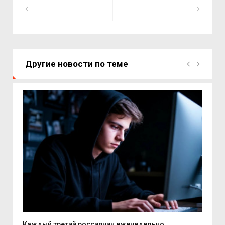
Другие новости по теме
..
Каждый третий россиянин еженедельно...
Шес