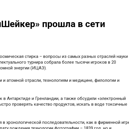
нШейкер» прошла в сети
осмическая стирка – вопросы из самых разных отраслей науки
лектуального турнира собрала более тысячи игроков в 20
омной энергии (ИЦАЭ).
 и атомной отрасли, технологиям и медицине, филологии и
к в Антарктиде и Гренландии, а также обсудили «электронный
стро проверять качество продуктов, искать в воде токсичные
я в хронологической последовательности, как в фирменной игр
дату рождения технологии фотографии – 1839 год, но и