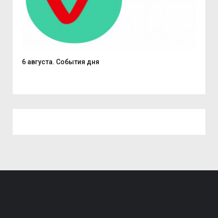
6 августа. События дня
В С
из..