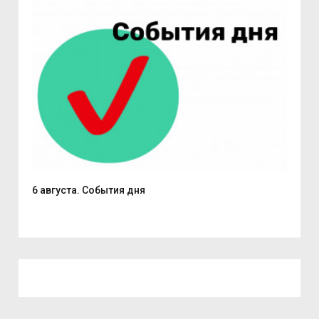
6 августа. События дня
В С
из..