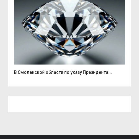
В Смоленской области по указу Президента...
В Т