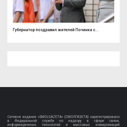
...
Губернатор поздравил жителей Починка с...
Эне
Сетевое издание «SMOLGAZETA» (СМОЛГАЗЕТА) зарегистрировано
в Федеральной службе по надзору в сфере связи,
информационных технологий и массовых коммуникаций