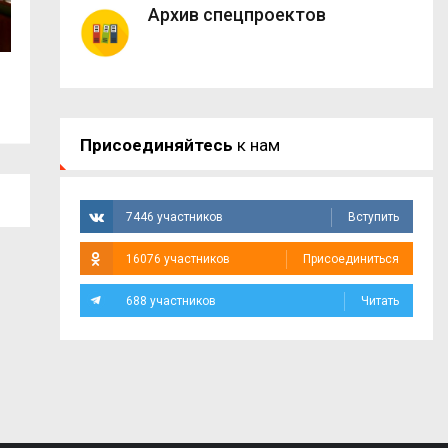
Архив спецпроектов
На трассе М-1 в Смоленской области
Более 160 тысяч
дотла...
помощь в...
Присоединяйтесь
к нам
7446 участников
Вступить
16076 участников
Присоединиться
688 участников
Читать