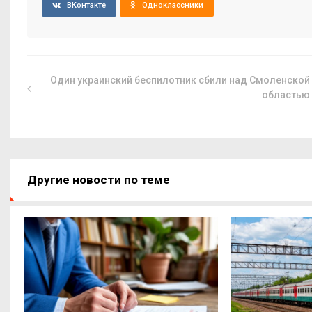
ВКонтакте
Одноклассники
Один украинский беспилотник сбили над Смоленской
областью
Другие новости по теме