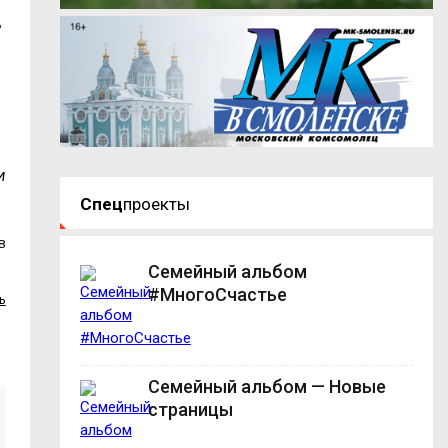
,
м
Спец
проекты
в
Семейный альбом
#МногоСчастье
ь
Семейный альбом — Новые
страницы