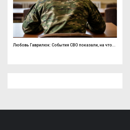
Любовь Гаврилюк: События СВО показали, на что...
В С