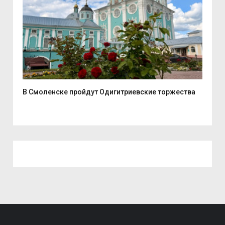
В Смоленске пройдут Одигитриевские торжества
Смо