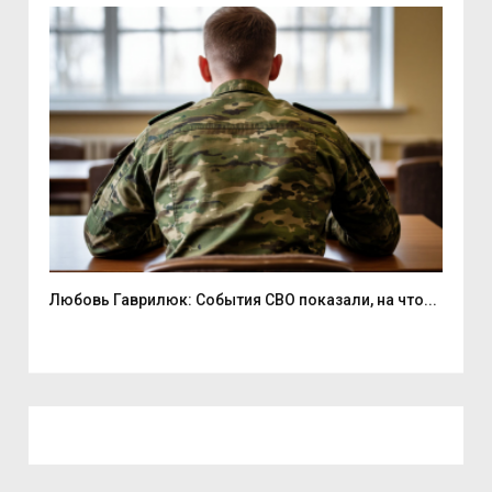
Любовь Гаврилюк: События СВО показали, на что...
В С