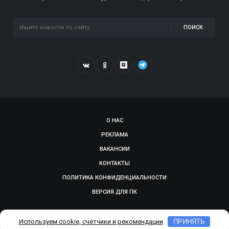
ПОИСК
О НАС
РЕКЛАМА
ВАКАНСИИ
КОНТАКТЫ
ПОЛИТИКА КОНФИДЕНЦИАЛЬНОСТИ
ВЕРСИЯ ДЛЯ ПК
© 2009-2026, SMOLGAZETA.RU. СДЕЛАНО В
ADEPTUM
Используем cookie, счётчики и рекомендации
ПРИНЯТЬ