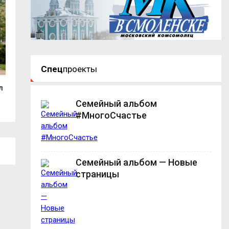
Спец
проекты
л
Смолянка взяла золото на
До гастрономиче
международном...
«ГастроЛето в...
Семейный альбом
#МногоСчастье
Семейный альбом — Новые
страницы