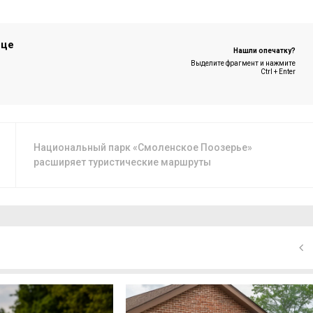
ице
Нашли опечатку?
Выделите фрагмент и нажмите
Ctrl + Enter
Национальный парк «Смоленское Поозерье»
расширяет туристические маршруты