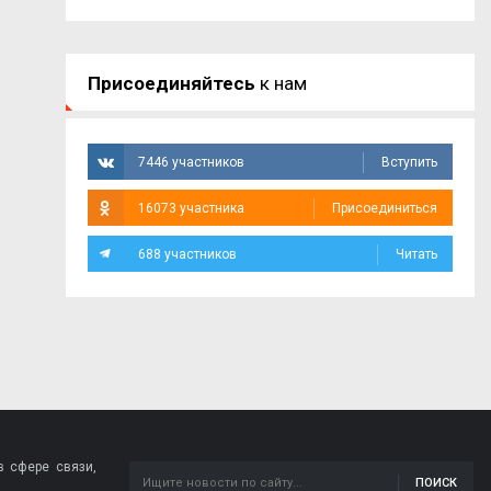
Присоединяйтесь
к нам
7446 участников
Вступить
16073 участника
Присоединиться
688 участников
Читать
 сфере связи,
ПОИСК