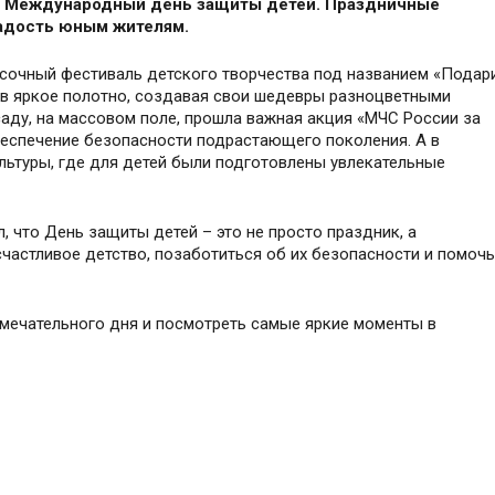
ли Международный день защиты детей. Праздничные
радость юным жителям.
асочный фестиваль детского творчества под названием «Подар
 в яркое полотно, создавая свои шедевры разноцветными
саду, на массовом поле, прошла важная акция «МЧС России за
беспечение безопасности подрастающего поколения. А в
ьтуры, где для детей были подготовлены увлекательные
, что День защиты детей – это не просто праздник, а
счастливое детство, позаботиться об их безопасности и помочь
амечательного дня и посмотреть самые яркие моменты в