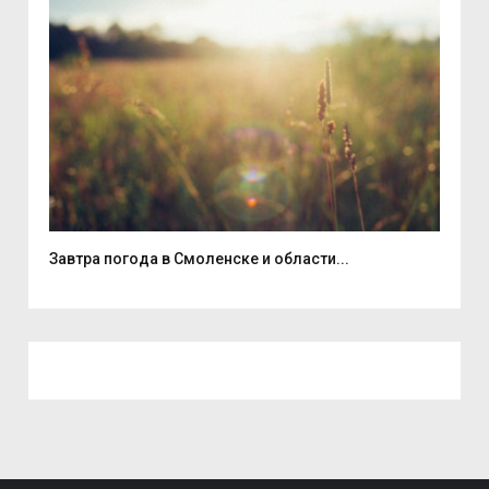
Завтра погода в Смоленске и области...
В д