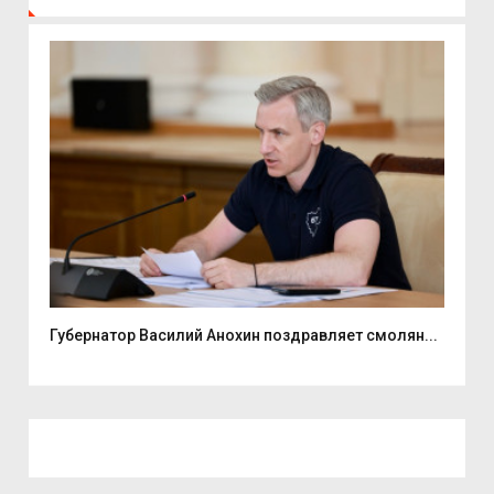
ь...
Губернатор Василий Анохин поздравляет смолян...
Ули