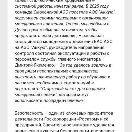
«
Визит стал логическим продолжением
системной работы, начатой ранее. В 2025 году
команда Смоленской АЭС посетила АЭС "Аккую",
поделилась своими подходами к организации
молодёжного движения. Теперь мы прибыли в
Десногорск с обменным визитом, чтобы
представить свои достижения,
– рассказал
координатор молодежного движения ВАО АЭС
на АЭС "Аккую", руководитель направления
контроля состояния эксплуатации и работы с
персоналом службы главного инспектора
Дмитрий Якименко. –
За год удалось вовлечь в
свои ряды перспективных специалистов,
выстроить планомерную работу по обучению и
развитию необходимых компетенций и
подготовить "Стартовый пакет для создания
молодёжной ячейки", который могут
использовать площадки-новички
».
Безопасность – один из ключевых приоритетов
деятельности Госкорпорации «Росатом» и её
предприятий. Значительное внимание уделяется
повышению культуры безопасности, внедрению