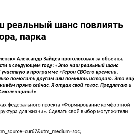
аш реальный шанс повлиять
ора, парка
енск» Александр Зайцев проголосовал за объекты,
асти в следующем году:
«
Это наш реальный шанс
Я участвую в программе «Герои СВОего времени.
лько помогать другим или помнить историю. Это ещ
жив
ё
м
прямо сейчас. Я отдал свой голос. Предлагаю и
 Смоленщины!»
мках федерального проекта «Формирование комфортной
руктура для жизни». Сделать свой выбор могут жители
/?utm_source=cur67&utm_medium=soc;