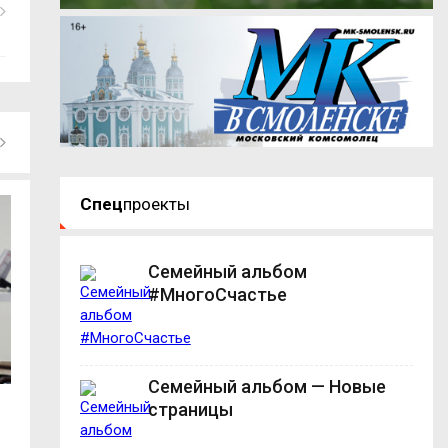
Спец
проекты
Семейный альбом
#МногоСчастье
Семейный альбом — Новые
страницы
На Смоленщине идёт масштабное
Губернатор Васи
обновление...
поздравляет смол