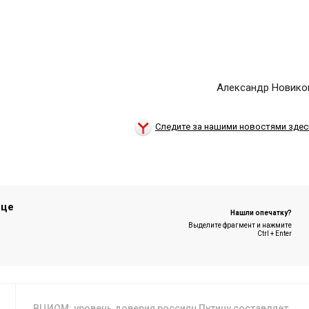
Александр Новико
Следите за нашими новостями здес
ице
Нашли опечатку?
Выделите фрагмент и нажмите
Ctrl + Enter
ВЦИОМ: уровень доверия россиян Путину составляет