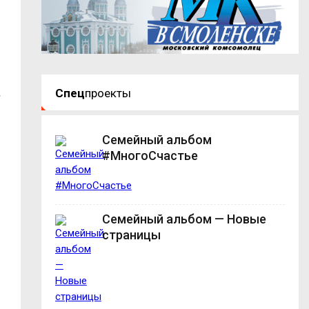
Спец
проекты
.
Семейный альбом
#МногоСчастье
Семейный альбом — Новые
страницы