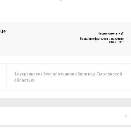
ице
Нашли опечатку?
Выделите фрагмент и нажмите
Ctrl + Enter
14 украинских беспилотников сбили над Смоленской
областью