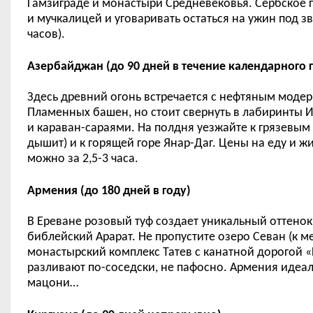
Гамзиграде и монастыри Средневековья. Сербское г
и мучкалицей и уговаривать остаться на ужин под з
часов).
Азербайджан (до 90 дней в течение календарного 
Здесь древний огонь встречается с нефтяным моде
Пламенных башен, но стоит свернуть в лабиринты 
и караван-сараями. На полдня уезжайте к грязевым 
дышит) и к горящей горе Янар-Даг. Цены на еду и 
можно за 2,5-3 часа.
Армения (до 180 дней в году)
В Ереване розовый туф создает уникальный оттенок
библейский Арарат. Не пропустите озеро Севан (к м
монастырский комплекс Татев с канатной дорогой «
разливают по-соседски, не пафосно. Армения идеаль
мацони…