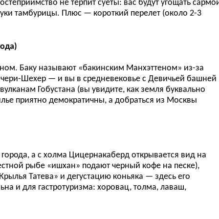
остеприимство не терпит суеты: вас будут угощать сармо
вуки тамбурицы. Плюс — короткий перелет (около 2-3
года)
рном. Баку называют «бакинским Манхэттеном» из-за
Ичери-Шехер — и вы в средневековье с Девичьей башней
вулканам Гобустана (вы увидите, как земля буквально
жилье приятно демократичны, а добраться из Москвы
 города, а с холма Цицернакаберд открывается вид на
естной рыбе «ишхан» подают черный кофе на песке),
Крылья Татева» и дегустацию коньяка — здесь его
на и для гастротуризма: хоровац, толма, лаваш,