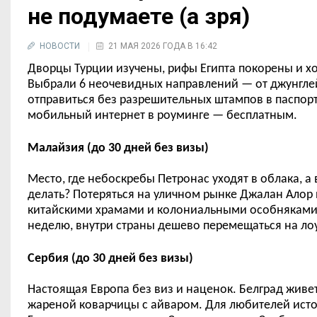
не подумаете (а зря)
НОВОСТИ
21 МАЯ 2026 ГОДА В 16:42
Дворцы Турции изучены, рифы Египта покорены и хо
Выбрали 6 неочевидных направлений — от джунглей
отправиться без разрешительных штампов в паспорте
мобильный интернет в роуминге — бесплатным.
Малайзия (до 30 дней без визы)
Место, где небоскребы Петронас уходят в облака, а
делать? Потеряться на уличном рынке Джалан Алор 
китайскими храмами и колониальными особняками.
неделю, внутри страны дешево перемещаться на ло
Сербия (до 30 дней без визы)
Настоящая Европа без виз и наценок. Белград живе
жареной коварчицы с айваром. Для любителей исто