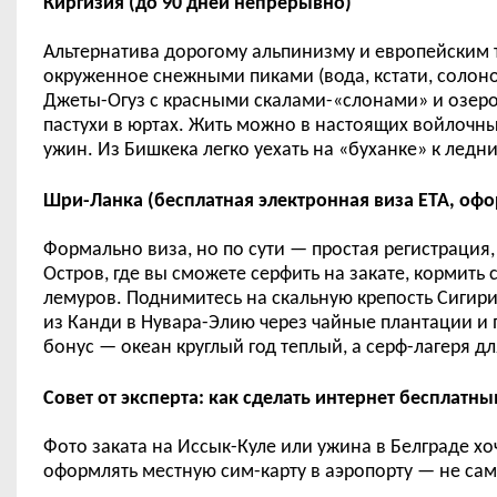
Киргизия (до 90 дней непрерывно)
Альтернатива дорогому альпинизму и европейским т
окруженное снежными пиками (вода, кстати, солон
Джеты-Огуз с красными скалами-«слонами» и озеро 
пастухи в юртах. Жить можно в настоящих войлочн
ужин. Из Бишкека легко уехать на «буханке» к лед
Шри-Ланка (бесплатная электронная виза ETA, офо
Формально виза, но по сути — простая регистрация, 
Остров, где вы сможете серфить на закате, кормить
лемуров. Поднимитесь на скальную крепость Сигири
из Канди в Нувара-Элию через чайные плантации и 
бонус — океан круглый год теплый, а серф-лагеря д
Совет от эксперта: как сделать интернет бесплатны
Фото заката на Иссык-Куле или ужина в Белграде хоч
оформлять местную сим-карту в аэропорту — не са