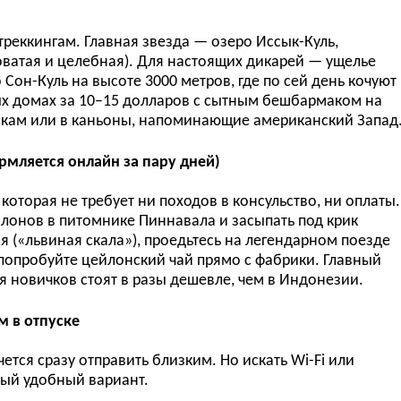
реккингам. Главная звезда — озеро Иссык-Куль,
оватая и целебная). Для настоящих дикарей — ущелье
Сон-Куль на высоте 3000 метров, где по сей день кочуют
ых домах за 10–15 долларов с сытным бешбармаком на
никам или в каньоны, напоминающие американский Запад
рмляется онлайн за пару дней)
которая не требует ни походов в консульство, ни оплаты.
 слонов в питомнике Пиннавала и засыпать под крик
я («львиная скала»), проедьтесь на легендарном поезде
попробуйте цейлонский чай прямо с фабрики. Главный
ля новичков стоят в разы дешевле, чем в Индонезии.
м в отпуске
ется сразу отправить близким. Но искать Wi-Fi или
мый удобный вариант.