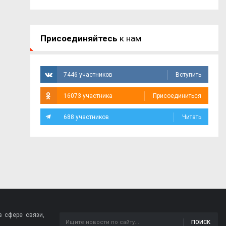
Присоединяйтесь
к нам
7446 участников
Вступить
16073 участника
Присоединиться
688 участников
Читать
 сфере связи,
ПОИСК