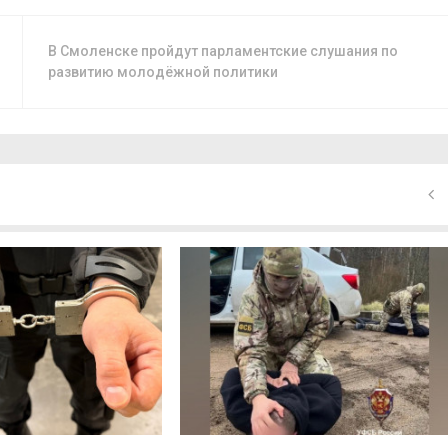
В Смоленске пройдут парламентские слушания по
развитию молодёжной политики