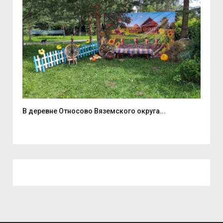
В деревне Относово Вяземского округа...
В С