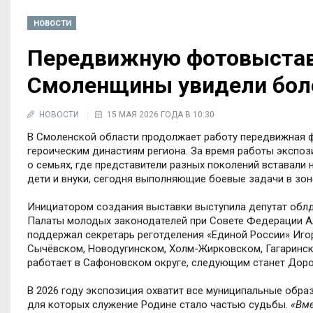
НОВОСТИ
Передвижную фотовыставк
Смоленщины увидели боле
НОВОСТИ
15 МАЯ 2026 ГОДА В 10:30
В Смоленской области продолжает работу передвижная 
героическим династиям региона. За время работы экспоз
о семьях, где представители разных поколений вставали 
дети и внуки, сегодня выполняющие боевые задачи в зон
Инициатором создания выставки выступила депутат облд
Палаты молодых законодателей при Совете Федерации А
поддержал секретарь реготделения «Единой России» Иго
Сычёвском, Новодугинском, Холм-Жирковском, Гагаринск
работает в Сафоновском округе, следующим станет Дор
В 2026 году экспозиция охватит все муниципальные обра
для которых служение Родине стало частью судьбы.
«Вме