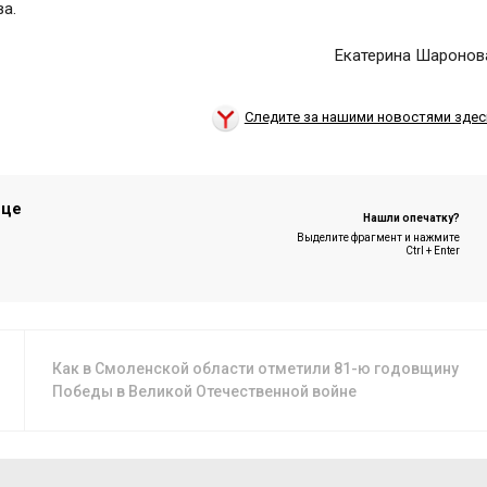
ва.
Екатерина Шаронов
Следите за нашими новостями здес
ице
Нашли опечатку?
Выделите фрагмент и нажмите
Ctrl + Enter
Как в Смоленской области отметили 81-ю годовщину
Победы в Великой Отечественной войне