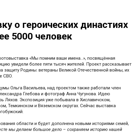
у о героических династиях
е 5000 человек
фотовыставка «Мы помним ваши имена…», посвящённая
ицию увидели более пяти тысяч жителей. Проект рассказывает
на защиту Родины: ветераны Великой Отечественной войны, их
е СВО.
умы Ольга Васильева, над проектом также работали член
лександра Глебова и фотограф Анна Чугунова. Идею
рь Ляхов. Экспозиция уже побывала в Хиславичском,
ом, Темкинском и Вяземском округах. Сейчас выставка
огобужский.
зования области и будет дополнена новыми историями семей,
сте мы делаем большое дело – сохраняем историю нашей