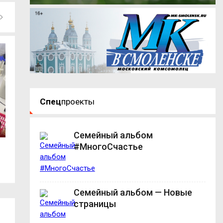
Спец
проекты
Семейный альбом
#МногоСчастье
Александр Бабаков почтил память
Спортивные наст
Героев в...
молодёжь...
Семейный альбом — Новые
страницы