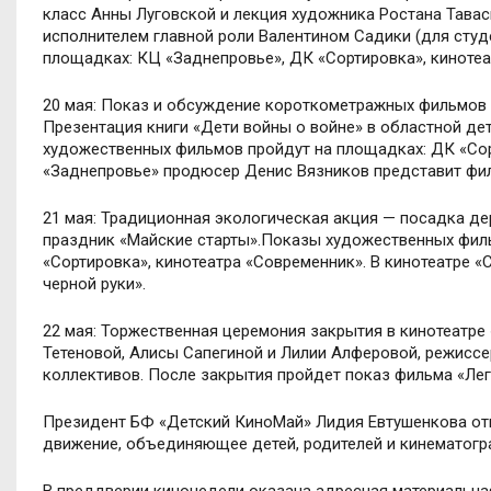
класс Анны Луговской и лекция художника Ростана Тава
исполнителем главной роли Валентином Садики (для сту
площадках: КЦ «Заднепровье», ДК «Сортировка», киноте
20 мая: Показ и обсуждение короткометражных фильмов
Презентация книги «Дети войны о войне» в областной де
художественных фильмов пройдут на площадках: ДК «Сор
«Заднепровье» продюсер Денис Вязников представит фи
21 мая: Традиционная экологическая акция — посадка де
праздник «Майские старты».Показы художественных фил
«Сортировка», кинотеатра «Современник». В кинотеатре «
черной руки».
22 мая: Торжественная церемония закрытия в кинотеатре 
Тетеновой, Алисы Сапегиной и Лилии Алферовой, режиссер
коллективов. После закрытия пройдет показ фильма «Ле
Президент БФ «Детский КиноМай» Лидия Евтушенкова отме
движение, объединяющее детей, родителей и кинематогр