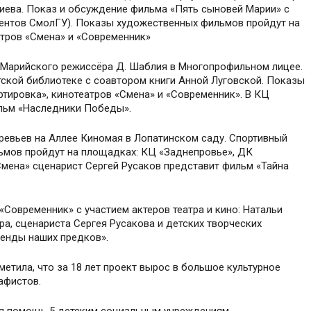
сиева. Показ и обсуждение фильма «Пять сыновей Марии» с
дентов СмолГУ). Показы художественных фильмов пройдут на
атров «Смена» и «Современник»
 Марийского режиссёра Д. Шаблия в Многопрофильном лицее.
тской библиотеке с соавтором книги Анной Луговской. Показы
тировка», кинотеатров «Смена» и «Современник». В КЦ
льм «Наследники Победы».
ревьев на Аллее Киномая в Лопатинском саду. Спортивный
ьмов пройдут на площадках: КЦ «Заднепровье», ДК
Смена» сценарист Сергей Русаков представит фильм «Тайна
«Современник» с участием актеров театра и кино: Натальи
а, сценариста Сергея Русакова и детских творческих
генды наших предков».
тила, что за 18 лет проект вырос в большое культурное
афистов.