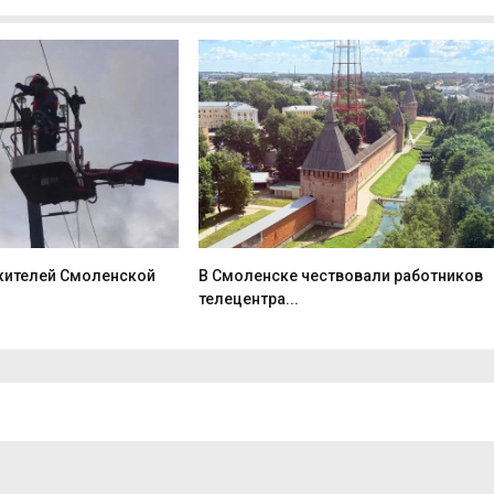
 жителей Смоленской
В Смоленске чествовали работников
телецентра...