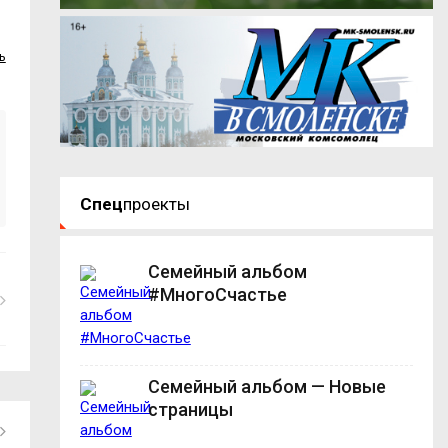
ь
Спец
проекты
Семейный альбом
#МногоСчастье
Семейный альбом — Новые
страницы