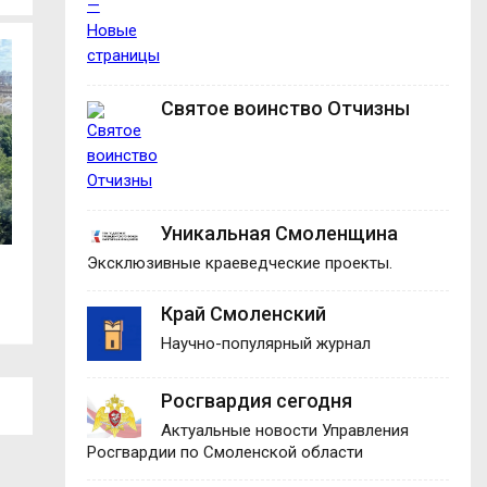
Святое воинство Отчизны
Уникальная Смоленщина
Эксклюзивные краеведческие проекты.
В Демидовском округе вручили
В центре Смолен
награды...
движение...
Край Смоленский
Научно-популярный журнал
Росгвардия сегодня
Актуальные новости Управления
Росгвардии по Смоленской области