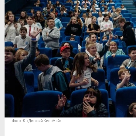
Фото: © «Детский КиноМай»