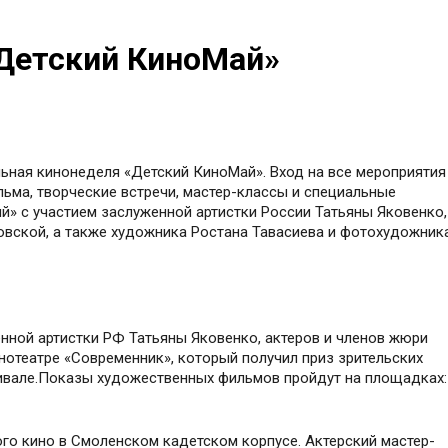
Детский КиноМай»
ельная кинонеделя «Детский КиноМай». Вход на все мероприятия
ьма, творческие встречи, мастер-классы и специальные
» с участием заслуженной артистки России Татьяны Яковенко,
овской, а также художника Ростана Тавасиева и фотохудожник
енной артистки РФ Татьяны Яковенко, актеров и членов жюри
нотеатре «Современник», который получил приз зрительских
вале.Показы художественных фильмов пройдут на площадках:
ого кино в Смоленском кадетском корпусе. Актерский мастер-