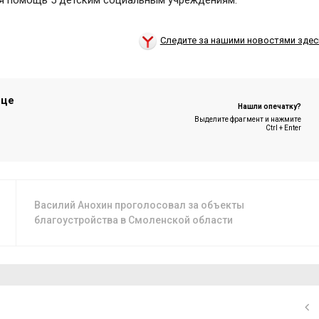
ая помощь 5
детским социальным учреждениям.
Следите за нашими новостями здес
ице
Нашли опечатку?
Выделите фрагмент и нажмите
Ctrl + Enter
Василий Анохин проголосовал за объекты
благоустройства в Смоленской области