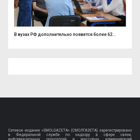
В вузах РФ дополнительно появятся более 62...
Ден
Сетевое издание «SMOLGAZETA» (СМОЛГАЗЕТА) зарегистрировано
в Федеральной службе по надзору в сфере связи,
информационных технологий и массовых коммуникаций