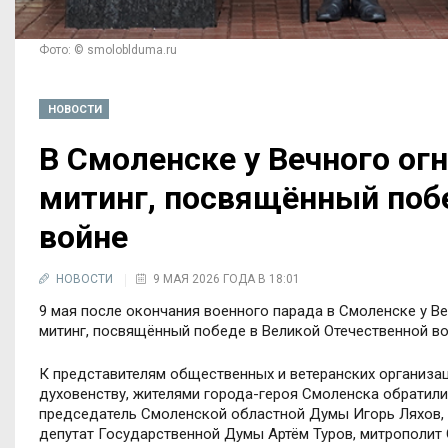
Фото: © smoloblduma.ru
НОВОСТИ
В Смоленске у Вечного ог
митинг, посвящённый поб
войне
НОВОСТИ
9 МАЯ 2026 ГОДА В 18:01
9 мая после окончания военного парада в Смоленске у В
митинг, посвящённый победе в Великой Отечественной во
К представителям общественных и ветеранских организац
духовенству, жителями города-героя Смоленска обратили
председатель Смоленской областной Думы Игорь Ляхов,
депутат Государственной Думы Артём Туров, митрополит