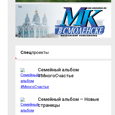
Спец
проекты
Семейный альбом
#МногоСчастье
Семейный альбом — Новые
страницы