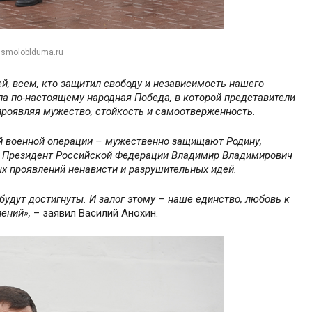
 smoloblduma.ru
й, всем, кто защитил свободу и независимость нашего
ыла по-настоящему народная Победа, в которой представители
 проявляя мужество, стойкость и самоотверженность.
й военной операции – мужественно защищают Родину,
ул Президент Российской Федерации Владимир Владимирович
ых проявлений ненависти и разрушительных идей.
дут достигнуты. И залог этому – наше единство, любовь к
лений»,
– заявил Василий Анохин.