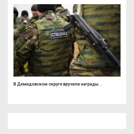
В Демидовском округе вручили награды...
В ц