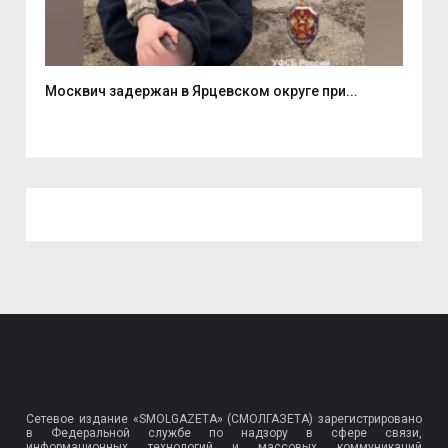
Москвич задержан в Ярцевском округе при...
В С
мас
Сетевое издание «SMOLGAZETA» (СМОЛГАЗЕТА) зарегистрировано
в Федеральной службе по надзору в сфере связи,
информационных технологий и массовых коммуникаций