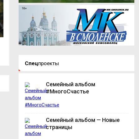
В центре Смоленска ограничат
«Ночная диспанс
движение...
Смоленске: более
Спец
проекты
Семейный альбом
#МногоСчастье
Семейный альбом — Новые
страницы