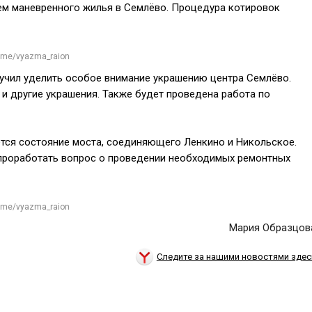
ем маневренного жилья в Семлёво. Процедура котировок
t.me/vyazma_raion
учил уделить особое внимание украшению центра Семлёво.
и другие украшения. Также будет проведена работа по
ется состояние моста, соединяющего Ленкино и Никольское.
е проработать вопрос о проведении необходимых ремонтных
t.me/vyazma_raion
Мария Образцов
Следите за нашими новостями здес