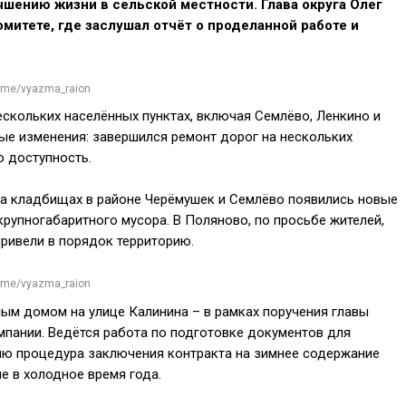
чшению жизни в сельской местности. Глава округа Олег
итете, где заслушал отчёт о проделанной работе и
t.me/vyazma_raion
скольких населённых пунктах, включая Семлёво, Ленкино и
ые изменения: завершился ремонт дорог на нескольких
ю доступность.
На кладбищах в районе Черёмушек и Семлёво появились новые
упногабаритного мусора. В Поляново, по просьбе жителей,
привели в порядок территорию.
t.me/vyazma_raion
ым домом на улице Калинина – в рамках поручения главы
мпании. Ведётся работа по подготовке документов для
нию процедура заключения контракта на зимнее содержание
е в холодное время года.