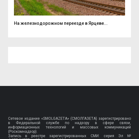
...
На железнодорожном переезде в Ярцеве...
В ш
Сетевое издание «SMOLGAZETA» (СМОЛГАЗЕТА) зарегистрировано
в Федеральной службе по надзору в сфере связи,
информационных технологий и массовых коммуникаций
(Роскомнадзор).
Запись в реестре зарегистрированных СМИ: серия Эл №