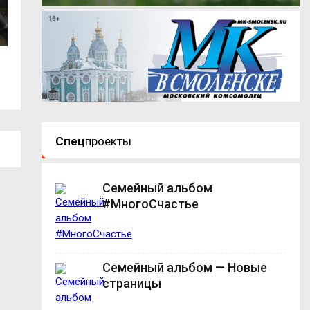
В центре Смоленска ограничат
«Ночная диспанс
движение...
Смоленске: более
Спец
проекты
Семейный альбом
#МногоСчастье
Семейный альбом — Новые
страницы