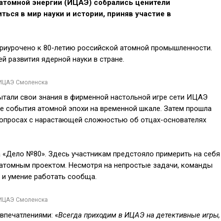
атомной энергии (ИЦАЭ) собрались ценители
ться в мир науки и истории, приняв участие в
риурочено к 80-летию российской атомной промышленности.
й развития ядерной науки в стране.
 ИЦАЭ Смоленска
ытали свои знания в фирменной настольной игре сети ИЦАЭ
е события атомной эпохи на временной шкале. Затем прошла
вопросах с нарастающей сложностью об отцах-основателях
 «Дело №80». Здесь участникам предстояло примерить на себя
 атомным проектом. Несмотря на непростые задачи, команды
 и умение работать сообща.
 ИЦАЭ Смоленска
впечатлениями: «
Всегда приходим в ИЦАЭ на детективные игры,