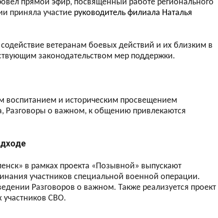
ровёл прямой эфир, посвящённый работе регионального
ии приняла участие
руководитель филиала Наталья
 содействие ветеранам боевых действий и их близким в
йствующим законодательством мер поддержки.
им воспитанием и историческим просвещением
а, Разговоры о важном, к общению привлекаются
одходе
енск» в рамках проекта «Позывной» выпускают
инания участников специальной военной операции.
ведении Разговоров о важном. Также реализуется проект
 участников СВО.