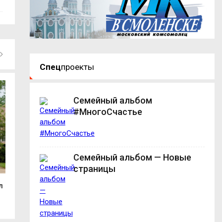
Спец
проекты
Семейный альбом
#МногоСчастье
Семейный альбом — Новые
страницы
л
Смолянка взяла золото на
До гастрономиче
международном...
«ГастроЛето в...