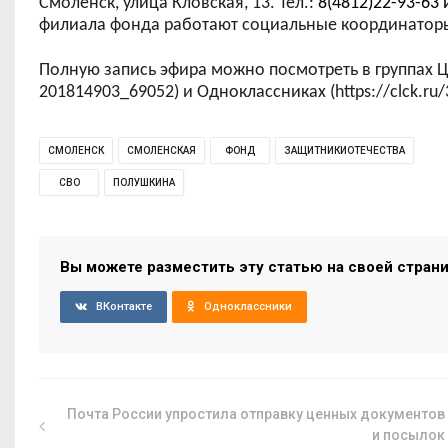
Смоленск, улица Кловская, 13. Тел.:
8(4812)22-93-63 
филиала фонда работают
социальные координатор
Полную запись эфира можно посмотреть в
группах 
201814903_69052) и Одноклассниках (https://clck.ru/
СМОЛЕНСК
СМОЛЕНСКАЯ
ФОНД
ЗАЩИТНИКИОТЕЧЕСТВА
СВО
ПОЛУШКИНА
Вы можете разместить эту статью на своей стран
ВКонтакте
Одноклассники
Почта России упростила отправку ценных документов
и посылок