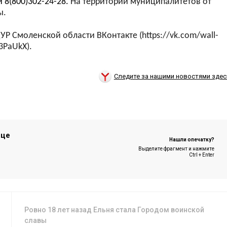
и 8(800)302-24-28.
На территории муниципалитетов
от
ы.
ЦУР Смоленской области ВКонтакте (https://vk.com/wall-
3PaUkX).
Следите за нашими новостями здес
ице
Нашли опечатку?
Выделите фрагмент и нажмите
Ctrl + Enter
Ровно 18 лет назад Ельня стала Городом воинской
славы