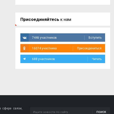
Присоединяйтесь
к нам
7446 участников
Вступить
16074 участника
Присоединиться
688 участников
Читать
 сфере связи,
ПОИСК