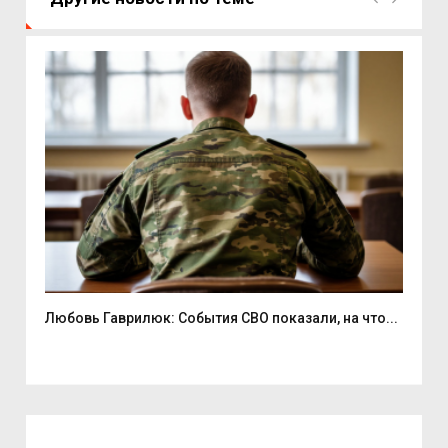
Любовь Гаврилюк: События СВО показали, на что...
В С