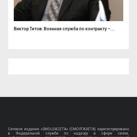
Виктор Титов: Военная служба по контракту –...
Деп
Сетевое издание «SMOLGAZETA» (СМОЛГАЗЕТА) зарегистрировано
в Федеральной службе по надзору в сфере связи,