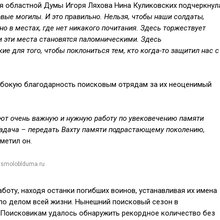
я областной Думы Игоря Ляхова Нина Куликовских подчеркнул
ые могилы. И это правильно. Нельзя, чтобы наши солдаты,
о в местах, где нет никакого почитания. Здесь торжествует
 и эти места становятся паломническими. Здесь
е для того, чтобы поклониться тем, кто когда-то защитил нас с
убокую благодарность поисковым отрядам за их неоценимый
ют очень важную и нужную работу по увековечению памяти
задача – передать Вахту памяти подрастающему поколению,
тметил он.
 smoloblduma.ru
оту, находя останки погибших воинов, устанавливая их имена
ало делом всей жизни. Нынешний поисковый сезон в
Поисковикам удалось обнаружить рекордное количество без