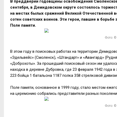
В преддверии годовщины освобождения Смоленской 
сентября, в Демидовском округе состоялось торжес
на местах былых сражений Великой Отечественной во
сотен советских воинов. Эти герои, павшие в борьбе
Поле памяти.
Фото: ©
В этом году в поисковых работах на территории Демидовс
«Эдельвейс» (Смоленск), «Штандарт» и «Авангард» (Рудня
«Доброхоты». За прошедший поисковый сезон им удалось
находка в деревне Дубровка, где 23 февраля 1942 года 
223 бойца 1 батальона 1187 полка 358 стрелковой дивизи
Поле памяти, основанное в 1999 году, стало местом ежег
на церемонию собрались представители разных поколений
Фото: ©