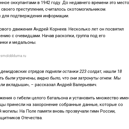
нное оккупантами в 1942 году. До недавнего времени это место
своего преступления, считалось скотомогильником.
и для подтверждения информации.
ового движения Андрей Корнеев. Несколько лет он посвятил
нию с очевидцами. Начав раскопки, группа под его
анки и медальоны.
 smoloblduma.ru
и демодовских отрядов подняли останки 223 солдат, нашли 18
ть были утрачены, видно было, что они затронуты огнем. Мы
али вкладыши
»,
–
рассказал Андрей Валерьевич.
ения о гибели целого батальона и установить множество имен
цы принесли на захоронение собранные данные, которые со
 могилы. На Поле памяти вновь прозвучали гимн России,
ащитников Отечества.