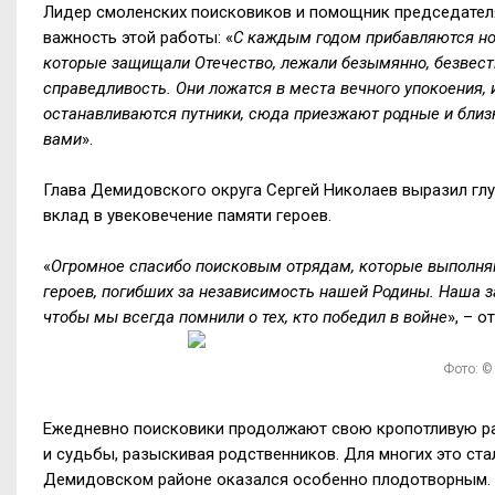
Лидер смоленских поисковиков и помощник председател
важность этой работы: «
С каждым годом прибавляются нов
которые защищали Отечество, лежали безымянно, безвестн
справедливость. Они ложатся в места вечного упокоения,
останавливаются путники, сюда приезжают родные и близки
вами
».
Глава Демидовского округа Сергей Николаев выразил гл
вклад в увековечение памяти героев.
«
Огромное спасибо поисковым отрядам, которые выполня
героев, погибших за независимость нашей Родины. Наша 
чтобы мы всегда помнили о тех, кто победил в войне
», – о
Фото: ©
Ежедневно поисковики продолжают свою кропотливую раб
и судьбы, разыскивая родственников. Для многих это ст
Демидовском районе оказался особенно плодотворным. 