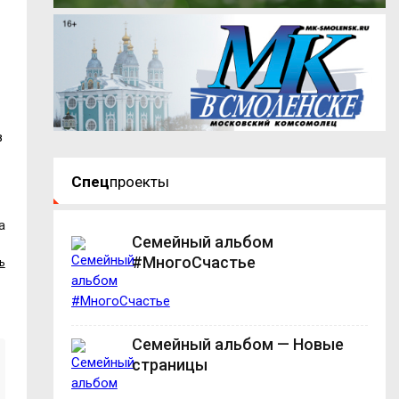
в
Спец
проекты
а
Семейный альбом
#МногоСчастье
ь
Семейный альбом — Новые
страницы