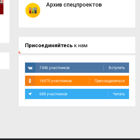
Архив спецпроектов
8 августа в Смоленской области
Социальный фонд
осадков не...
число...
Присоединяйтесь
к нам
7446 участников
Вступить
16075 участников
Присоединиться
688 участников
Читать