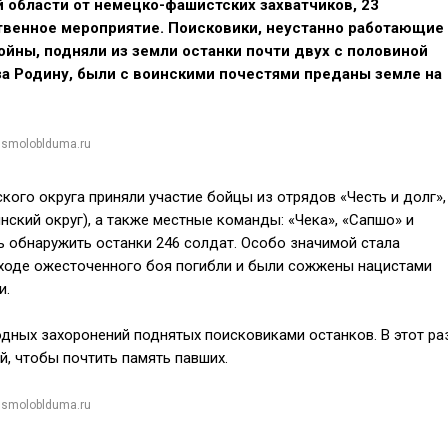
области от немецко-фашистских захватчиков, 23
твенное мероприятие. Поисковики, неустанно работающие
йны, подняли из земли останки почти двух с половиной
 за Родину, были с воинскими почестями преданы земле на
 smoloblduma.ru
кого округа приняли участие бойцы из отрядов «Честь и долг»,
нский округ), а также местные команды: «Чека», «Сапшо» и
 обнаружить останки 246 солдат. Особо значимой стала
в ходе ожесточенного боя погибли и были сожжены нацистами
и.
одных захоронений поднятых поисковиками останков. В этот ра
, чтобы почтить память павших.
 smoloblduma.ru