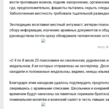
вести пропавших воинов, подняв захоронение, организова
где, предположительно, фашисты пытались скрыть следы 
Заболоченная местность требовала тщательной разведк
Экспедицию возглавил местный энтузиаст, ветеран поиск
сбору информации, изучению архивных документов и обще
руководством почти сразу обнаружила человеческие ост
Фото: ©
«
С 4 по 8 июля 25 поисковики из смоленских, руднянских 
медальонов, 8 из которых отправлены на экспертизу. Деся
находили и поломанные медальоны, видимо, немцы изым
Благодаря этим находкам удалось подтвердить предполож
сверившись с архивными списками. Школьники и юнармей
временем будут нанесены на памятные скрижали братской
поминальная молитва и воинский салют в честь павших з