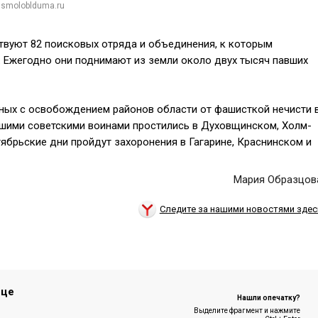
 smoloblduma.ru
твуют 82 поисковых отряда и объединения, к которым
. Ежегодно они поднимают из земли около двух тысяч павших
анных с освобождением районов области от фашисткой нечисти 
авшими советскими воинами простились в Духовщинском, Холм-
ябрьские дни пройдут захоронения в Гагарине, Краснинском и
Мария Образцов
Следите за нашими новостями здес
ице
Нашли опечатку?
Выделите фрагмент и нажмите