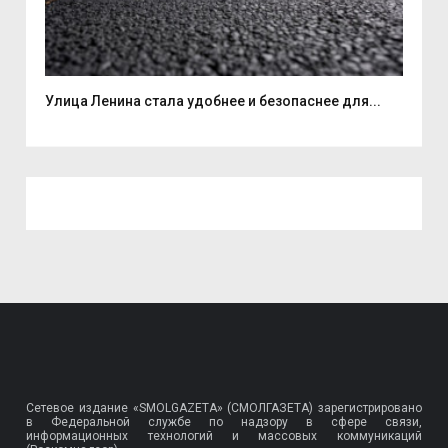
Улица Ленина стала удобнее и безопаснее для...
7 а
Сетевое издание «SMOLGAZETA» (СМОЛГАЗЕТА) зарегистрировано
в Федеральной службе по надзору в сфере связи,
информационных технологий и массовых коммуникаций