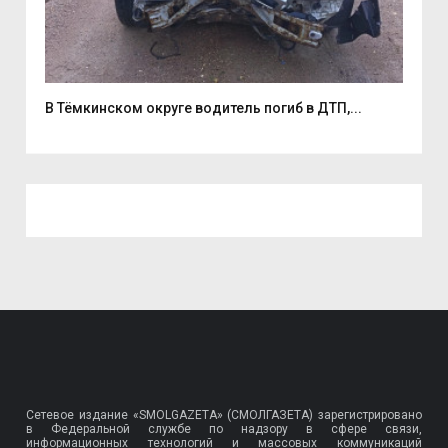
В Тёмкинском округе водитель погиб в ДТП,...
Смо
Сетевое издание «SMOLGAZETA» (СМОЛГАЗЕТА) зарегистрировано
в Федеральной службе по надзору в сфере связи,
информационных технологий и массовых коммуникаций