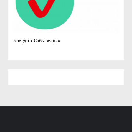
6 августа. События дня
В С
из..