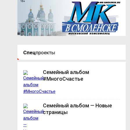
Спец
проекты
Семейный альбом
#МногоСчастье
Семейный альбом — Новые
страницы