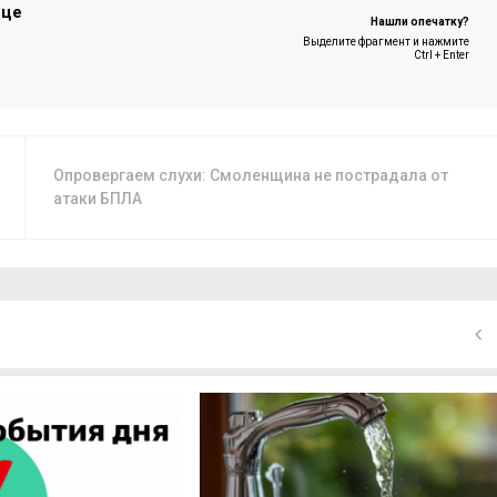
ице
Нашли опечатку?
Выделите фрагмент и нажмите
Ctrl + Enter
Опровергаем слухи: Смоленщина не пострадала от
атаки БПЛА