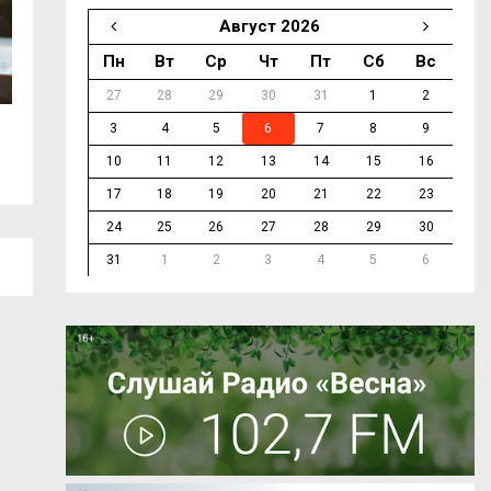
Август 2026
Пн
Вт
Ср
Чт
Пт
Сб
Вс
27
28
29
30
31
1
2
3
4
5
6
7
8
9
В Смоленске продолжается ремонт...
На трассе М-1 в 
10
11
12
13
14
15
16
17
18
19
20
21
22
23
24
25
26
27
28
29
30
31
1
2
3
4
5
6