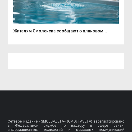
Жителям Смоленска сообщают о плановом...
Рек
Сетевое издание «SMOLGAZETA» (СМОЛГАЗЕТА) зарегистрировано
в Федеральной службе по надзору в сфере связи,
информационных технологий и массовых коммуникаций