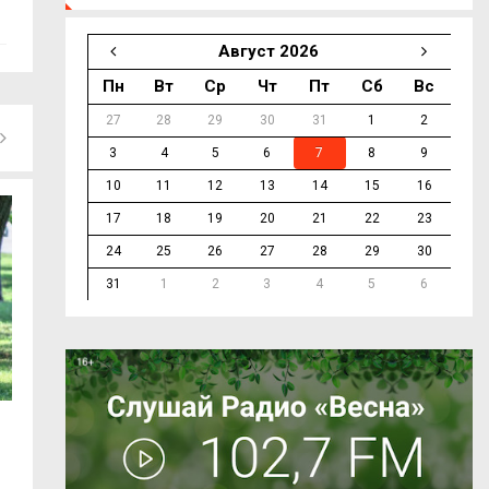
Август 2026
Пн
Вт
Ср
Чт
Пт
Сб
Вс
27
28
29
30
31
1
2
3
4
5
6
7
8
9
10
11
12
13
14
15
16
17
18
19
20
21
22
23
24
25
26
27
28
29
30
31
1
2
3
4
5
6
С сентября 2027 года смоляне смогут
Василий Анохин:
получать...
инвестиций и...