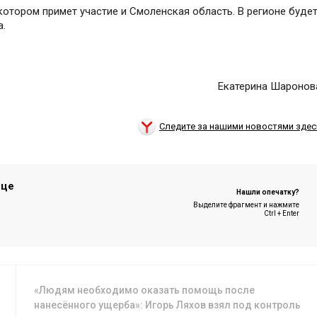
 котором примет участие и Смоленская область. В регионе буде
а.
Екатерина Шаронов
Следите за нашими новостями здес
ице
Нашли опечатку?
Выделите фрагмент и нажмите
Ctrl + Enter
«Людям необходимо оказать помощь после
нанесённого ущерба»: Игорь Ляхов взял под контроль