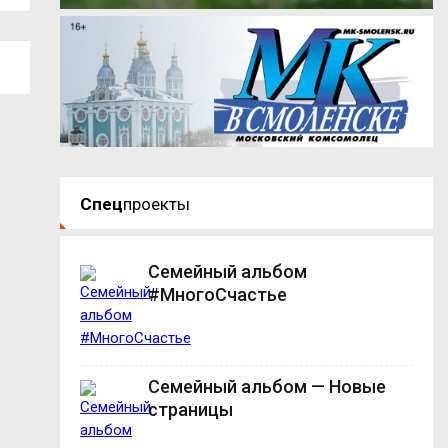
Спец
проекты
Семейный альбом
#МногоСчастье
Семейный альбом — Новые
страницы