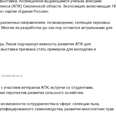
 выставки, посвящённой выдающимся учёным, внёсшим
лекса (АПК) Смоленской области. Экспозиция, включающая 18
о» партии «Единая Россия».
 различных направлениях: почвоведение, селекция зерновых
. Многие их разработки до сих пор остаются актуальными для
орь Ляхов подчеркнул важность развития АПК для
 выставка призвана стать примером для молодёжи и
 smolensk.er.ru
с участием ветеранов АПК, встречи со студентами,
ие перспектив развития сельского хозяйства.
возможности сотрудничества в сфере: селекции льна,
ртифицированного семеноводства, развития многолетних трав.