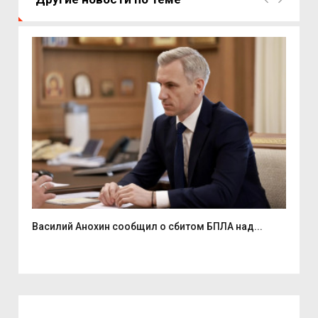
Василий Анохин сообщил о сбитом БПЛА над...
Смо
спор