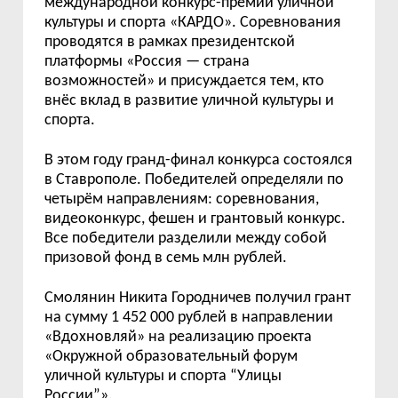
международной конкурс-премии уличной
культуры и спорта «КАРДО».
Соревнования
проводятся в рамках
президентской
платформы «Россия
—
страна
возможностей»
и присуждается тем, кто
внёс
вклад в развитие уличной культуры и
спорта.
В этом году гранд-финал конкурса состоялся
в
Ставрополе.
Победителей определяли
по
четыр
ё
м направлениям: соревнования,
видеоконкурс, фешен и грантовый конкурс.
Все победители разделили между собой
призовой фонд в
семь млн
рублей.
Смолянин
Никита Городничев получил грант
на сумму 1 452 000 рублей в направлении
«В
дохновляй
»
на реализацию проекта
«Окружной образовательный форум
уличной культуры и спорта
“
Улицы
России
”
».