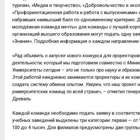
туризм», «Медиа и творчество», «Добровольчество и эко
«Профориентационная работа и работа с выпускниками» а
набравших наивысший балл по одноименному критерию. 
молодёжная команда мечты» для команды с лучшей корп
организаций высшего образования могут подать одну зая
«Знание». Подробная информация о каждом направлении 
«
Рад объявить о запуске нового конкурса для проректоро
деятельности, который мы подготовили совместно с Мини
Университеты сегодня – это не только про науку и образо
Этой работой ежедневно занимаются проректоры и их ком
создать систему обмена опытом. Уверен, что наш проект н
университетских команд по всей стране
»,
–
отметил генер
Древаль.
Каждой команде необходимо подать заявку в соответстви
учебных заведений выделены три категории: первая — от 9
100 до 4 тысяч. Для филиалов предусмотрены две группы: 