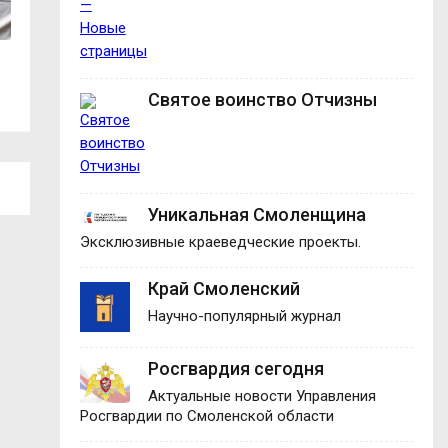
Энергетики Смоленской области
Ночной туман и д
выходят на...
ожидаются в...
Святое воинство Отчизны
Уникальная Смоленщина
Эксклюзивные краеведческие проекты.
Край Смоленский
Научно-популярный журнал
Росгвардия сегодня
Актуальные новости Управления
Росгвардии по Смоленской области