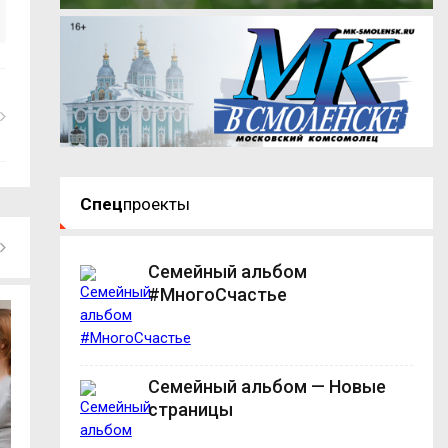
Спец
проекты
Семейный альбом
#МногоСчастье
Семейный альбом — Новые
страницы