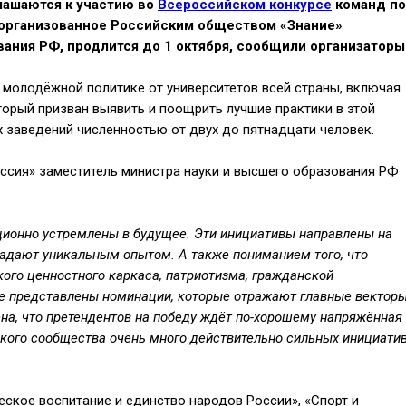
лашаются к участию во
Всероссийском конкурсе
команд по
 организованное Российским обществом «Знание»
ания РФ, продлится до 1 октября, сообщили организаторы
 молодёжной политике от университетов всей страны, включая
торый призван выявить и поощрить лучшие практики в этой
заведений численностью от двух до пятнадцати человек.
оссия» заместитель министра науки и высшего образования РФ
ионно устремлены в будущее. Эти инициативы направлены на
адают уникальным опытом. А также пониманием того, что
ого ценностного каркаса, патриотизма, гражданской
рсе представлены номинации, которые отражают главные вектор
на, что претендентов на победу ждёт по-хорошему напряжённая
ского сообщества очень много действительно сильных инициати
ское воспитание и единство народов России», «Спорт и