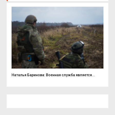
...
Наталья Баринова: Военная служба является...
9 а