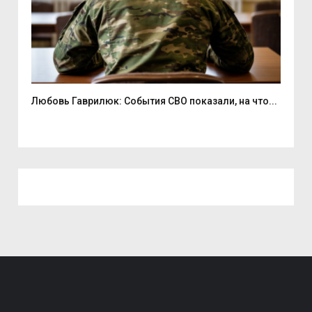
Любовь Гаврилюк: События СВО показали, на что...
В С