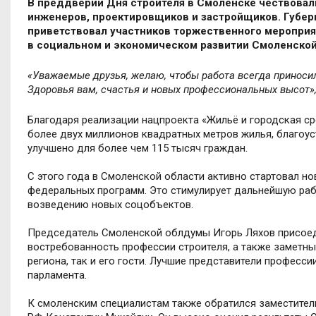
В преддверии Дня строителя в Смоленске чествовал
инженеров, проектировщиков и застройщиков. Губе
приветствовал участников торжественного мероприя
в социальном и экономическом развитии Смоленской
«Уважаемые друзья, желаю, чтобы работа всегда приносил
Здоровья вам, счастья и новых профессиональных высот»
Благодаря реализации нацпроекта
«
Жильё и городская с
более двух миллионов квадратных метров жилья, благоус
улучшено для более чем 115 тысяч граждан.
С этого года в Смоленской области активно стартовал н
федеральных программ. Это стимулирует дальнейшую раб
возведению новых соцобъектов.
Председатель Смоленской облдумы Игорь Ляхов присоед
востребованность профессии строителя, а также заметны
региона, так и его гости. Лучшие представители професс
парламента.
К смоленским специалистам также обратился заместител