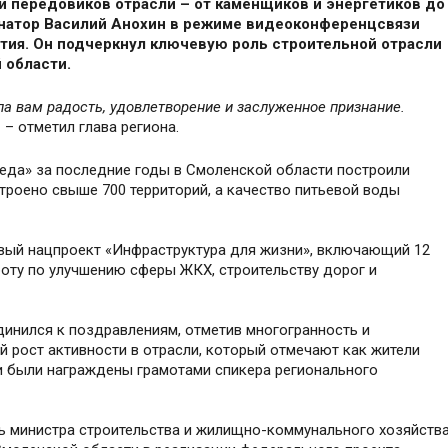
и передовиков отрасли – от каменщиков и энергетиков до
рнатор Василий Анохин в режиме видеоконференцсвязи
тия. Он
подчеркнул ключевую роль строительной отрасли
 области.
а вам радость, удовлетворение и заслуженное признание.
,
–
отметил глава региона.
реда
»
за последние годы в Смоленской области построили
троено свыше 700 территорий, а качество питьевой воды
овый нацпроект «Инфраструктура для жизни», включающий 12
оту по улучшению сферы ЖКХ, строительству дорог и
инился к поздравлениям, отметив многогранность и
й рост активности в отрасли, который отмечают как жители
ии были награждены грамотами спикера регионального
ь министра строительства и жилищно-коммунального хозяйств