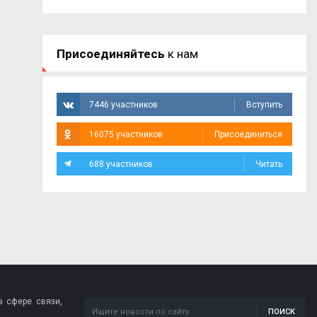
Присоединяйтесь
к нам
7446 участников
Вступить
16075 участников
Присоединиться
688 участников
Читать
 сфере связи,
ПОИСК