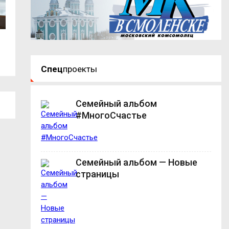
Любовь Гаврилюк: События СВО
В Смоленске два
показали, на что...
жертвами...
Спец
проекты
Семейный альбом
#МногоСчастье
Семейный альбом — Новые
страницы