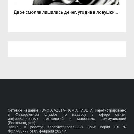
Двое смолян лишились денег, угодив в ловушки...
Але
Сетевое издание «SMOLGAZETA» (СМОЛГАЗЕТА) зарегистрировано
в Федеральной службе по надзору в сфере связи,
информационных технологий и массовых коммуникаций
(Роскомнадзор).
Запись в реестре зарегистрированных СМИ: серия Эл №
ФС77-86777
от 05 февраля 2024 г.