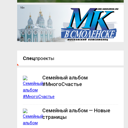
Спец
проекты
Семейный альбом
#МногоСчастье
Семейный альбом — Новые
страницы