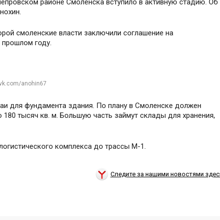
днепровском районе Смоленска вступило в активную стадию. Об
нохин.
орой смоленские власти заключили соглашение на
 прошлом году.
 vk.com/anohin67
ваи для фундамента здания. По плану в Смоленске должен
80 тысяч кв. м. Большую часть займут склады для хранения,
логистического комплекса до трассы М-1.
Следите за нашими новостями здес