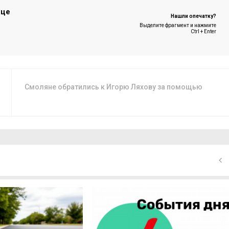
ице
Нашли опечатку?
Выделите фрагмент и нажмите
Ctrl + Enter
Смоляне обратились к Игорю Ляхову за помощью