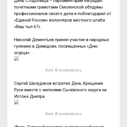
День Стодолища – парламентарий наградил
почётными грамотами Смоленской облдумы
профессионалов своего дела и поблагодарил от
«Единой России» волонтёров местного штаба
«Ваш тыл 67».
Николай Дементьев принял участие в народных
гуляниях в Демидове, посвящённых «Дню
огурца».
Фото: © smolensk.er.ru
Сергей Шелудяков встретил День Крещения
Руси вместе с жителями Сычёвского округа на
Истоке Днепра.
Фото: © smolensk.er.ru