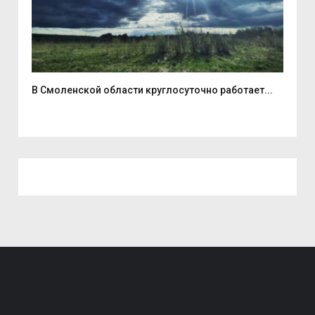
В Смоленской области круглосуточно работает...
В С