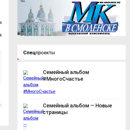
а
ь
Спец
проекты
Семейный альбом
#МногоСчастье
Семейный альбом — Новые
страницы