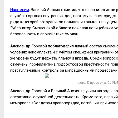
Напомним
, Василий Анохин отметил, что в правительстве
служба в органах внутренних дел, поэтому за счет сред
ряда категорий сотрудников полиции и только в текущем 
Губернатор Смоленской области пожелал полицейским усп
безопасность и спокойствие смолян.
Александр Горовой поблагодарил личный состав смоленс
условиях некомплекта и с учётом специфики приграничног
же уровне будут держать планку и впредь. Среди вопросо
отмечены профилактика подростковой преступности, по
преступлениями, контроль за миграционными процессами 
Фото: © пресс-служба УМ
Александр Горовой и Василий Анохин вручили награды со
оперативно-служебной деятельности. Кроме того, первы
мемориала «Солдатам правопорядка, погибшим при испол