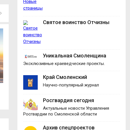
Святое воинство Отчизны
Уникальная Смоленщина
Эксклюзивные краеведческие проекты.
Край Смоленский
Научно-популярный журнал
В Смоленске изменилась схема
Виктор Титов: Во
движения...
контракту –...
Росгвардия сегодня
Актуальные новости Управления
Росгвардии по Смоленской области
Архив спецпроектов