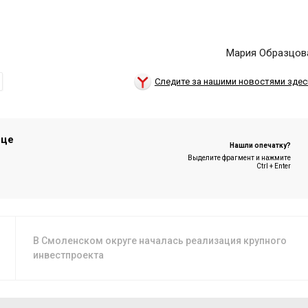
Мария Образцов
Следите за нашими новостями здес
ице
Нашли опечатку?
Выделите фрагмент и нажмите
Ctrl + Enter
В Смоленском округе началась реализация крупного
инвестпроекта