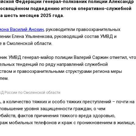
ийской Федерации генерал-полковник полиции Александр
 посвящённом подведению итогов оперативно-служебной
а шесть месяцев 2025 года.
иона Василий Анохин
, руководители правоохранительных
лении Елена Ульяненкова, руководящий состав УМВД и
е в Смоленской области.
ьник УМВД генерал-майор полиции Валерий Саржин отметил, чт
тельных тенденций по ряду направлений служебной
ьством и правоохранительными структурами региона меры
лем.
ВД России по Смоленской области
 а количество тяжких и особо тяжких преступлений – почти на
 повышение уровня защищенности граждан, о чем
убийств, фактов причинения тяжкого вреда здоровью,
 краж мобильных телефонов и краж с проникновением в жилище,