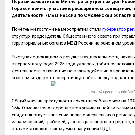
Первый заместитель Министра внутренних дел Росс
Горовой принял участие в расширенном совещании,
деятельности УМВД России по Смоленской области з
Почётными гостями на мероприятии стали
губернатор рег
структур, председатель Общественного совета при Управ
территориальных органов МВД России на районном уровн
Выступая с докладом о результатах деятельности, начал
в первом полугодии 2025 года удалось добиться положи
деятельности, а принятые во взаимодействии с правител
позволили удержать оперативную обстановку под контро
Фото: © пресс-служба УМ
Общий массив преступности сократился более чем на 10%,
15%. Отмечается оздоровление криминальной ситуации и
свидетельствует снижение числа совершённых в регионе 
изнасилований, грабежей, угонов транспортных средств,
а также уголовно-наказуемых нарушений ПДД.